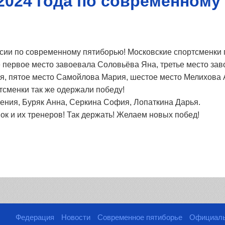
2024 года по современном
сии по современному пятиборью! Московские спортсменки 
 первое место завоевала Соловьёва Яна, третье место за
я, пятое место Самойлова Мария, шестое место Мелихова 
тсменки так же одержали победу!
ения, Буряк Анна, Серкина София, Лопаткина Дарья.
к и их тренеров! Так держать! Желаем новых побед!
Федерация
Новости
Современное пятиборье
Официал