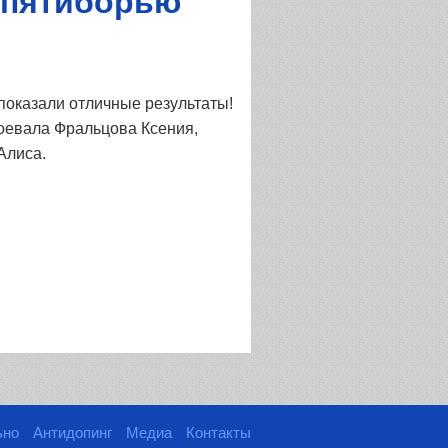
у пятиборью
показали отличные результаты!
воевала Фральцова Ксения,
Алиса.
ьно
Антидопинг
Медиа
Контакты