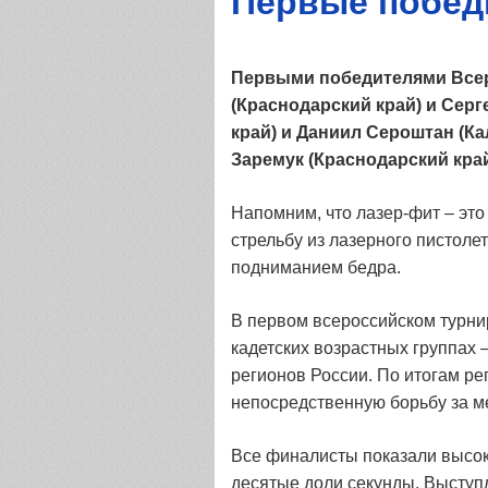
Первые побед
Первыми победителями Всеро
(Краснодарский край) и Серг
край) и Даниил Сероштан (Ка
Заремук (Краснодарский край)
Напомним, что лазер-фит – эт
стрельбу из лазерного пистоле
подниманием бедра.
В первом всероссийском турни
кадетских возрастных группах –
регионов России. По итогам р
непосредственную борьбу за м
Все финалисты показали высоки
десятые доли секунды. Выступ