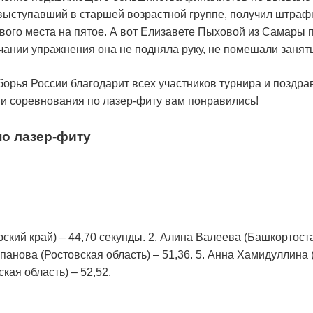
выступавший в старшей возрастной группе, получил штраф
ервого места на пятое. А вот Елизавете Пыховой из Самары
нчании упражнения она не подняла руку, не помешали занять
орья России благодарит всех участников турнира и поздрав
ии соревнования по лазер-фиту вам понравились!
по лазер-фиту
рский край) – 44,70 секунды. 2. Алина Валеева (Башкортост
анова (Ростовская область) – 51,36. 5. Анна Хамидуллина (
кая область) – 52,52.