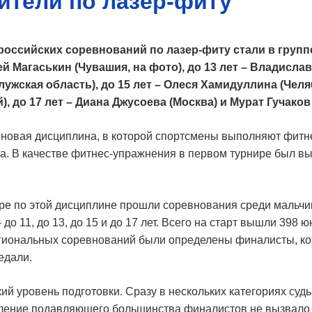
ители по лазер-фиту
ссийских соревнований по лазер-фиту стали в группе
ей Магаськин (Чувашия, на фото), до 13 лет – Владисл
лужская область), до 15 лет – Олеся Хамидуллина (Чел
, до 17 лет – Диана Джусоева (Москва) и Мурат Гучаков 
о новая дисциплина, в которой спортсмены выполняют фитн
та. В качестве фитнес-упражнения в первом турнире был вы
ре по этой дисциплине прошли соревнования среди мальчик
 до 11, до 13, до 15 и до 17 лет. Всего на старт вышли 398 
егиональных соревнований были определены финалисты, ко
едали.
й уровень подготовки. Сразу в нескольких категориях суд
ление подавляющего большинства финалистов не вызвало 