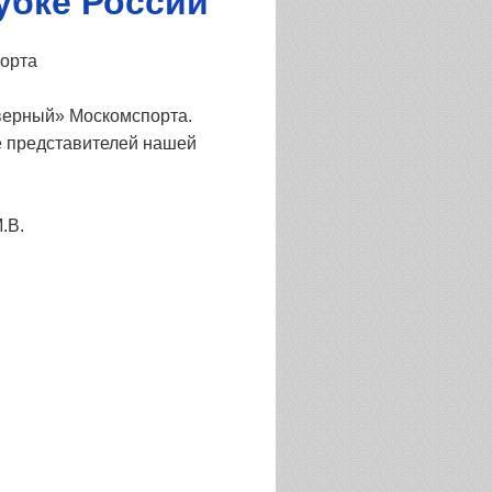
убке России
порта
верный» Москомспорта.
е представителей нашей
.В.