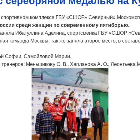
с серебряной медалью на К
 на спортивном комплексе ГБУ «СШОР» Северный» Москомс
оссии среди женщин по современному пятиборью.
заняла
Ибатуллина Аделина
, спортсменка ГБУ «СШОР «Се
ая команда Москвы, так же заняла второе место, в состав
ой Софии, Самойловой Марии.
тренеров: Меньшикову О. В., Хапланова А. О., Леонтьева М