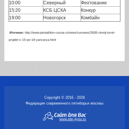
10:00
Северный
Фехтование
15:20
КСБ ЦСКА
Конкур
19:00
Новогорск
Комбайн
Иточник:
http://www.pentathlon-russia.ru/news/rusnews/2608-zimnij-turnir-
projdet-s-15-po-18-yanvarya.html
Copyright © 2016 - 2026
Федерация современного пятиборья москвы
www.site-4you.ru