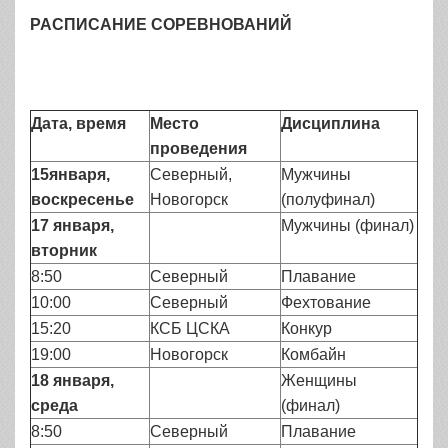
РАСПИСАНИЕ СОРЕВНОВАНИЙ
Дата, время
Место
Дисциплина
проведения
15января,
Северный,
Мужчины
воскресенье
Новогорск
(полуфинал)
17 января,
Мужчины (финал)
вторник
8:50
Северный
Плавание
10:00
Северный
Фехтование
15:20
КСБ ЦСКА
Конкур
19:00
Новогорск
Комбайн
18 января,
Женщины
среда
(финал)
8:50
Северный
Плавание