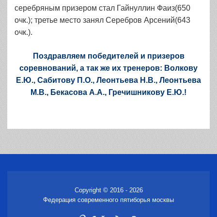
серебряным призером стал Гайнуллин Фаиз(650
очк.); третье место занял Серебров Арсений(643
очк.).
Поздравляем победителей и призеров
соревнований, а так же их тренеров: Волкову
Е.Ю., Сабитову П.О., Леонтьева Н.В., Леонтьева
М.В., Бекасова А.А., Гречишникову Е.Ю.!
Copyright © 2016 - 2026
Федерация современного пятиборья москвы